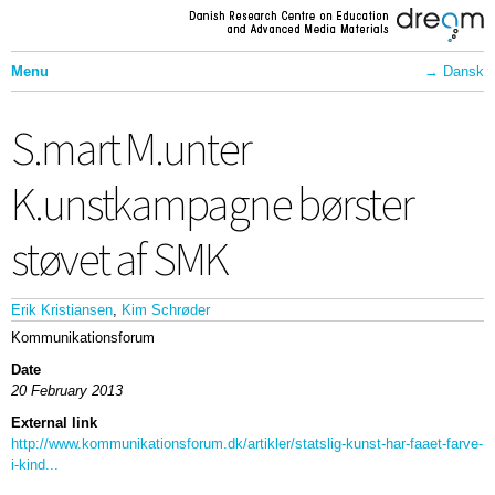
Skip to
main
content
Menu
Dansk
Front Page
S.mart M.unter
Projects
Communication
K.unstkampagne børster
About Dream
støvet af SMK
Contact
Employees
Erik Kristiansen
Kim Schrøder
Kommunikationsforum
Activities
Date
Partners
20 February 2013
External link
http://www.kommunikationsforum.dk/artikler/statslig-kunst-har-faaet-farve-
i-kind...