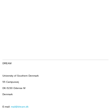
DREAM
University of Southern Denmark
55 Campusvej
DK-5230 Odense M
Denmark
E-mail:
mail@dream.dk